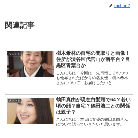
trichan2
関連記事
樹木希林の自宅の間取りと画像！
タレント
住所が渋谷区代官山か南平台？目
黒区青葉台か
こんにちは！今回は、先日惜しまれつつ
も他界されたばかりの名女優、樹木希林
さんについて、お届けしたいと...
鶴田真由が現在白髪頭で64？若い
タレント
頃の顔？自宅？鶴田浩二との関係
は親子？
こんにちは！本日は女優の鶴田真由さん
について語っていきたいと思います。