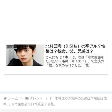
北村匠海（DISH//）の卒アル？性
タレント
格は？彼女、父、兄弟は？
こんにちは！本日は、映画「君の膵臓を
たべたい（略称：キミスイ）」で主演の
「僕」を務められました。 北...
ホーム
タレント
木村佳乃の実家の兄弟は？場所は成
城5丁目で歯医者？日本航空？表札。