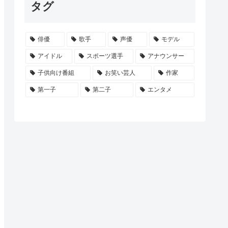
タグ
俳優
歌手
声優
モデル
アイドル
スポーツ選手
アナウンサー
子供向け番組
お笑い芸人
作家
第一子
第二子
エンタメ