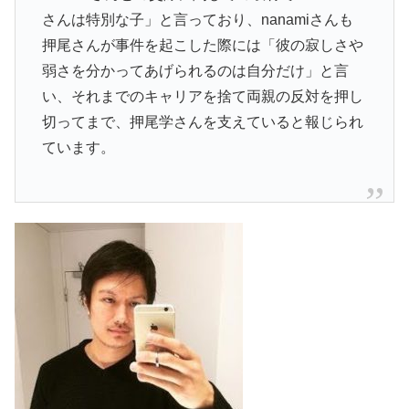
さんは特別な子」と言っており、nanamiさんも
押尾さんが事件を起こした際には「彼の寂しさや
弱さを分かってあげられるのは自分だけ」と言
い、それまでのキャリアを捨て両親の反対を押し
切ってまで、押尾学さんを支えていると報じられ
ています。