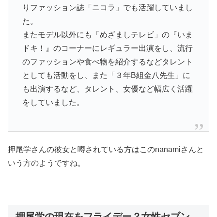
りファッション誌「ニコラ」でも活躍していまし
た。
またモデル以外にも「めざましテレビ」の『いま
ドキ！』のコーナーにレギュラー出演をし、流行
のファッションや食べ物を紹介するなどタレント
としても活動をし、また「３年B組金八先生」に
も出演するなど、タレント、女優など幅広く活躍
をしていました。
押尾学さんの彼女と噂されている方はこのnanamiさんと
いう方のようですね。
押尾学の現在をフライデー？女性セブン