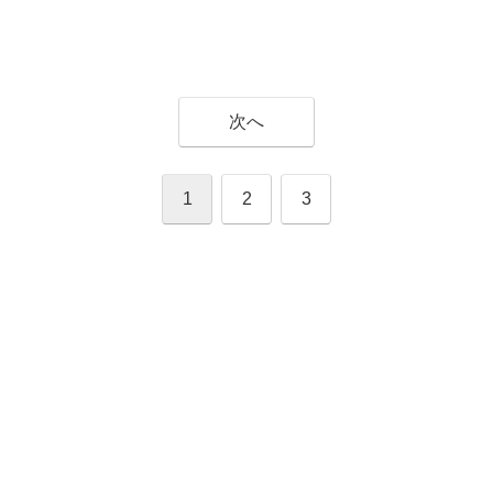
次へ
1
2
3