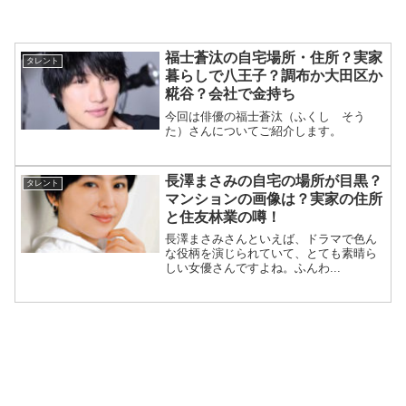
福士蒼汰の自宅場所・住所？実家
タレント
暮らしで八王子？調布か大田区か
糀谷？会社で金持ち
今回は俳優の福士蒼汰（ふくし そう
た）さんについてご紹介します。
長澤まさみの自宅の場所が目黒？
タレント
マンションの画像は？実家の住所
と住友林業の噂！
長澤まさみさんといえば、ドラマで色ん
な役柄を演じられていて、とても素晴ら
しい女優さんですよね。ふんわ...