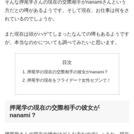
そんな押尾学さんの現在の交際相手がnanamiさんという
方だとの噂があるようです。そして現在、お仕事は何をさ
れているのでしょうか。
また現在は頭がハゲてしまったなんての噂もあるようです
が、本当なのかについても調べてみたいと思います。
目次
押尾学の現在の交際相手の彼女がnanami？
押尾学の現在をフライデー？女性セブンで！
押尾学の現在の交際相手の彼女が
nanami？