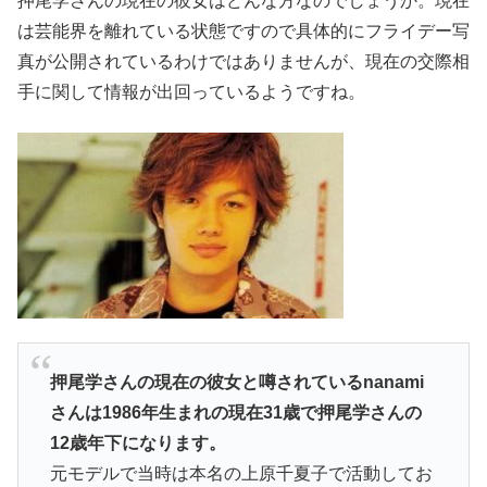
押尾学さんの現在の彼女はどんな方なのでしょうか。現在
は芸能界を離れている状態ですので具体的にフライデー写
真が公開されているわけではありませんが、現在の交際相
手に関して情報が出回っているようですね。
押尾学さんの現在の彼女と噂されているnanami
さんは1986年生まれの現在31歳で押尾学さんの
12歳年下になります。
元モデルで当時は本名の上原千夏子で活動してお