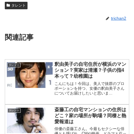
タレント
trichan2
関連記事
釈由美子の自宅住所が横浜のマン
タレント
ション？実家は清瀬？子供の指4
本って？幼稚園は
こんにちは！今回は、美人で抜群のプロ
ポーションを持つ、女優の釈由美子さん
についてお届けしたいと思いま...
斎藤工の自宅マンションの住所は
タレント
どこ？家の場所が駒場？同棲と熱
愛報道は
俳優の斎藤工さん。今最もセクシーな俳
優とも呼ばれ、CMや映画、ドラマと引っ