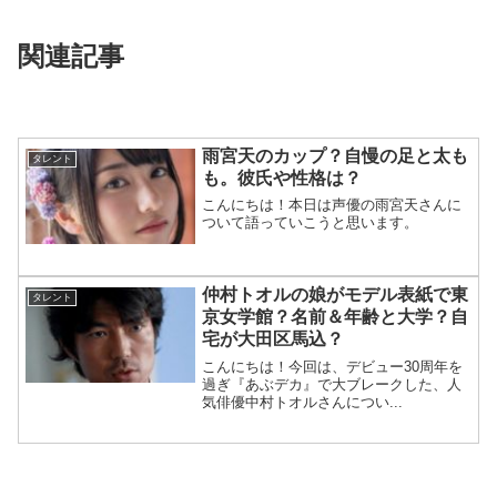
関連記事
雨宮天のカップ？自慢の足と太も
タレント
も。彼氏や性格は？
こんにちは！本日は声優の雨宮天さんに
ついて語っていこうと思います。
仲村トオルの娘がモデル表紙で東
タレント
京女学館？名前＆年齢と大学？自
宅が大田区馬込？
こんにちは！今回は、デビュー30周年を
過ぎ『あぶデカ』で大ブレークした、人
気俳優中村トオルさんについ...