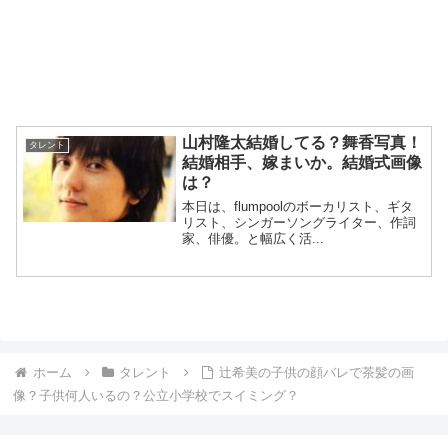
山村隆太結婚してる？舞香写真！
タレント
結婚相手、嫁まいか。結婚式画像
は？
本日は、flumpoolのボーカリスト、ギタ
リスト、シンガーソングライター、作詞
家、俳優。と幅広く活...
ホーム
タレント
辻希美の子供の顔バレで茶髪の画
像？子供何人いるの？公立小学校でスイミング？