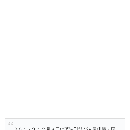
２０１７年１２月８日に某週刊誌が人気俳優・窪