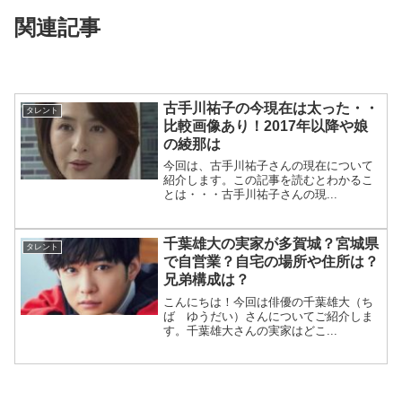
関連記事
古手川祐子の今現在は太った・・
タレント
比較画像あり！2017年以降や娘
の綾那は
今回は、古手川祐子さんの現在について
紹介します。この記事を読むとわかるこ
とは・・・古手川祐子さんの現...
千葉雄大の実家が多賀城？宮城県
タレント
で自営業？自宅の場所や住所は？
兄弟構成は？
こんにちは！今回は俳優の千葉雄大（ち
ば ゆうだい）さんについてご紹介しま
す。千葉雄大さんの実家はどこ...