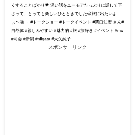
くすることばかり💗 深い話をユーモアたっぷりに話して下
さって、とっても楽しいひとときでした😃旅に出たいよ
ぉ〜🤗 ・ #トークショー #トークイベント #関口知宏 さん#
自然体 #親しみやすい #魅力的 #旅 #旅好き #イベント #mc
#司会 #新潟 #niigata #大矢純子
スポンサーリンク