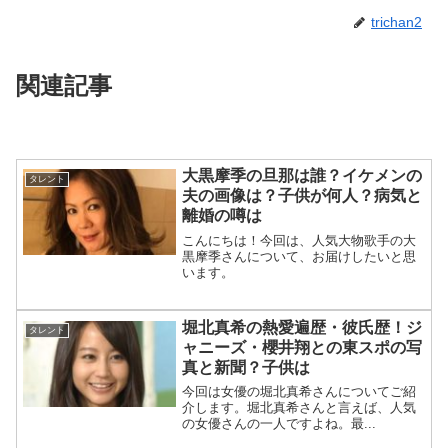
trichan2
関連記事
大黒摩季の旦那は誰？イケメンの
タレント
夫の画像は？子供が何人？病気と
離婚の噂は
こんにちは！今回は、人気大物歌手の大
黒摩季さんについて、お届けしたいと思
います。
堀北真希の熱愛遍歴・彼氏歴！ジ
タレント
ャニーズ・櫻井翔との東スポの写
真と新聞？子供は
今回は女優の堀北真希さんについてご紹
介します。堀北真希さんと言えば、人気
の女優さんの一人ですよね。最...