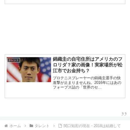
錦織圭の自宅住所はアメリカのフ
タレント
ロリダ？家の画像！実家場所が松
江市でお金持ち？
プロテニスプレーヤーの錦織圭選手の快
進撃が止まりませんね。2016年にはあの
フォーブス誌の「世界のセ...
ホーム
タレント
関口知宏の現在・2018は結婚して