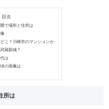
目次
公開で場所と住所は
画像
はどこ？川崎市のマンションか
は武蔵新城？
時代は
の頃の画像は
住所は