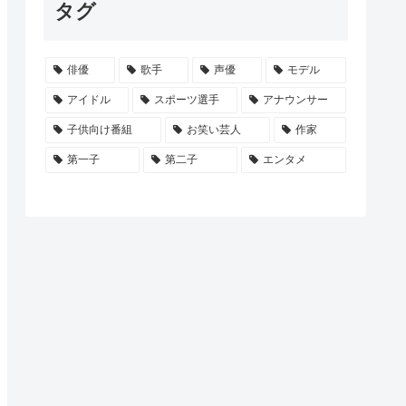
タグ
俳優
歌手
声優
モデル
アイドル
スポーツ選手
アナウンサー
子供向け番組
お笑い芸人
作家
第一子
第二子
エンタメ