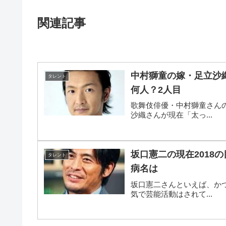
関連記事
中村獅童の嫁・足立沙
タレント
何人？2人目
歌舞伎俳優・中村獅童さん
沙織さんが現在「太っ...
坂口憲二の現在2018
タレント
病名は
坂口憲二さんといえば、か
気で芸能活動はされて...