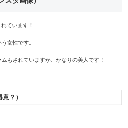
ンスタ画像）
されています！
いう女性です。
ラムもされていますが、かなりの美人です！
得意？）