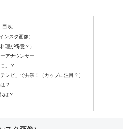
目次
インスタ画像）
（料理が得意？）
リーアナウンサー
っこ」？
しテレビ」で共演！（カップに注目？）
齢は？
代は？