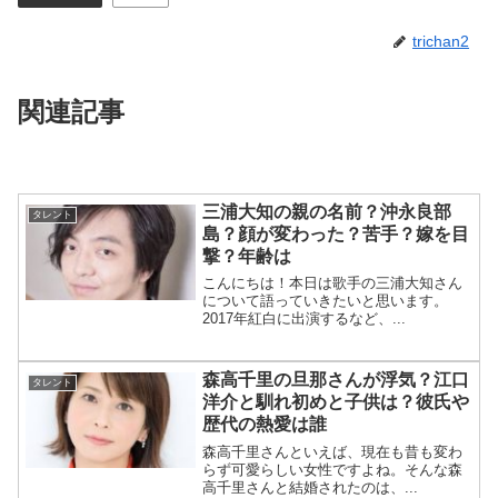
trichan2
関連記事
三浦大知の親の名前？沖永良部
タレント
島？顔が変わった？苦手？嫁を目
撃？年齢は
こんにちは！本日は歌手の三浦大知さん
について語っていきたいと思います。
2017年紅白に出演するなど、...
森高千里の旦那さんが浮気？江口
タレント
洋介と馴れ初めと子供は？彼氏や
歴代の熱愛は誰
森高千里さんといえば、現在も昔も変わ
らず可愛らしい女性ですよね。そんな森
高千里さんと結婚されたのは、...