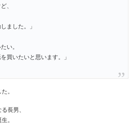
けど、
、
動しました。」
いたい。
話を買いたいと思います。」
した。
なる長男、
誕生。