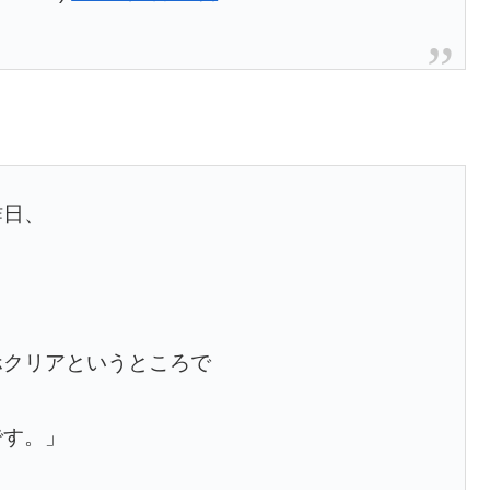
昨日、
。
ホクリアというところで
。
です。」