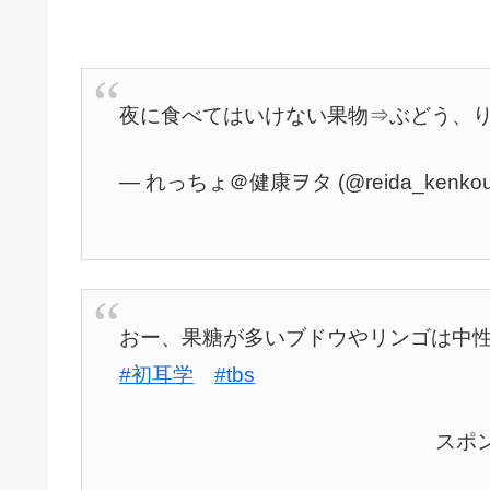
夜に食べてはいけない果物⇒ぶどう、
— れっちょ＠健康ヲタ (@reida_kenko
おー、果糖が多いブドウやリンゴは中
#初耳学
#tbs
スポ